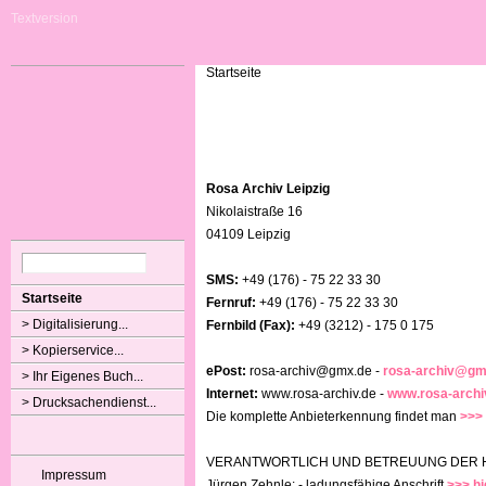
Textversion
Startseite
Rosa Archiv Leipzig
Nikolaistraße 16
04109 Leipzig
SMS:
+49 (176) - 75 22 33 30
Startseite
Fernruf:
+49 (176) - 75 22 33 30
> Digitalisierung...
Fernbild (Fax):
+49 (3212) - 175 0 175
> Kopierservice...
ePost:
rosa-archiv@gmx.de -
rosa-archiv@gm
> Ihr Eigenes Buch...
Internet:
www.rosa-archiv.de -
www.rosa-archi
> Drucksachendienst...
Die komplette Anbieterkennung findet man
>>> 
VERANTWORTLICH UND BETREUUNG DER H
Impressum
Jürgen Zehnle: - ladungsfähige Anschrift
>>> hi